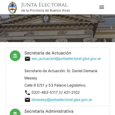
Junta Electoral
menu
de la Provincia de Buenos Aires
Secretaría de Actuación
account_balance
mail
sec_actuacion@juntaelectoral.gba.gov.ar
Secretario de Actuación: Sr. Daniel Demaria
Massey
Calle 8 E/51 y 53 Palacio Legislativo.
phone
0221-483-5117 /// 421-2102
mail
dmassey@juntaelectoral.gba.gov.ar
Secretaría Administrativa
account_balance