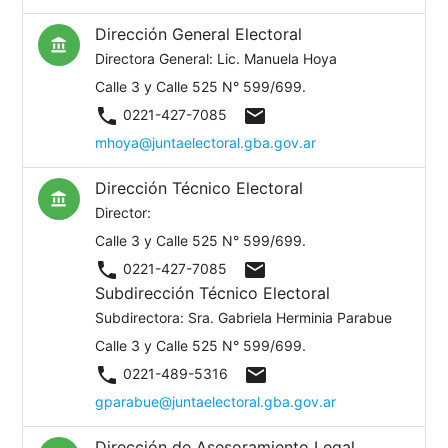
Dirección General Electoral
account_balance
Directora General: Lic. Manuela Hoya
Calle 3 y Calle 525 N° 599/699.
phone
mail
0221-427-7085
mhoya@juntaelectoral.gba.gov.ar
Dirección Técnico Electoral
account_balance
Director:
Calle 3 y Calle 525 N° 599/699.
phone
mail
0221-427-7085
Subdirección Técnico Electoral
Subdirectora: Sra. Gabriela Herminia Parabue
Calle 3 y Calle 525 N° 599/699.
phone
mail
0221-489-5316
gparabue@juntaelectoral.gba.gov.ar
Dirección de Asesoramiento Legal