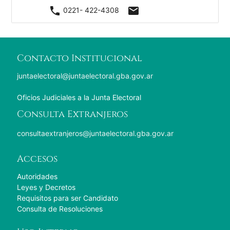
phone
mail
0221- 422-4308
Contacto Institucional
juntaelectoral@juntaelectoral.gba.gov.ar
Oficios Judiciales a la Junta Electoral
Consulta Extranjeros
consultaextranjeros@juntaelectoral.gba.gov.ar
Accesos
Autoridades
Leyes y Decretos
Requisitos para ser Candidato
Consulta de Resoluciones