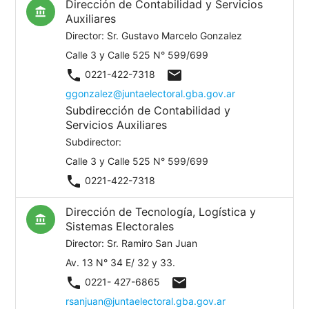
Dirección de Contabilidad y Servicios
account_balance
Auxiliares
Director: Sr. Gustavo Marcelo Gonzalez
Calle 3 y Calle 525 N° 599/699
phone
mail
0221-422-7318
ggonzalez@juntaelectoral.gba.gov.ar
Subdirección de Contabilidad y
Servicios Auxiliares
Subdirector:
Calle 3 y Calle 525 N° 599/699
phone
0221-422-7318
Dirección de Tecnología, Logística y
account_balance
Sistemas Electorales
Director: Sr. Ramiro San Juan
Av. 13 N° 34 E/ 32 y 33.
phone
mail
0221- 427-6865
rsanjuan@juntaelectoral.gba.gov.ar