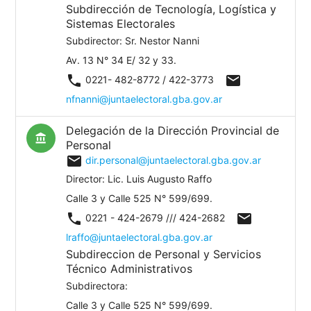
Subdirección de Tecnología, Logística y
Sistemas Electorales
Subdirector: Sr. Nestor Nanni
Av. 13 N° 34 E/ 32 y 33.
phone
mail
0221- 482-8772 / 422-3773
nfnanni@juntaelectoral.gba.gov.ar
Delegación de la Dirección Provincial de
account_balance
Personal
mail
dir.personal@juntaelectoral.gba.gov.ar
Director: Lic. Luis Augusto Raffo
Calle 3 y Calle 525 N° 599/699.
phone
mail
0221 - 424-2679 /// 424-2682
lraffo@juntaelectoral.gba.gov.ar
Subdireccion de Personal y Servicios
Técnico Administrativos
Subdirectora:
Calle 3 y Calle 525 N° 599/699.