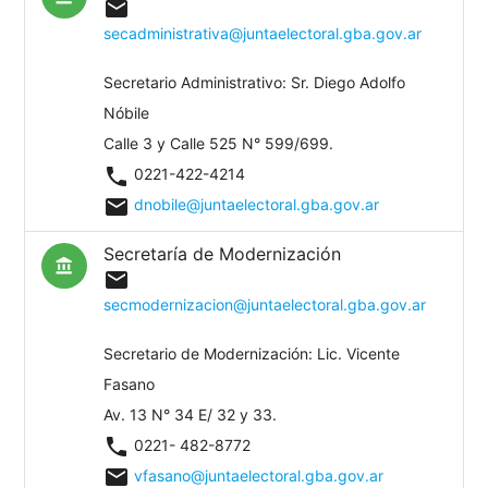
mail
secadministrativa@juntaelectoral.gba.gov.ar
Secretario Administrativo: Sr. Diego Adolfo
Nóbile
Calle 3 y Calle 525 N° 599/699.
phone
0221-422-4214
mail
dnobile@juntaelectoral.gba.gov.ar
Secretaría de Modernización
account_balance
mail
secmodernizacion@juntaelectoral.gba.gov.ar
Secretario de Modernización: Lic. Vicente
Fasano
Av. 13 N° 34 E/ 32 y 33.
phone
0221- 482-8772
mail
vfasano@juntaelectoral.gba.gov.ar