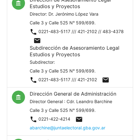
account_balance
Estudios y Proyectos
Director: Dr. Jerónimo López Vara
Calle 3 y Calle 525 N° 599/699.
phone
0221-483-5117 /// 421-2102 // 483-4378
mail
Subdirección de Asesoramiento Legal
Estudios y Proyectos
Subdirector:
Calle 3 y Calle 525 N° 599/699.
phone
mail
0221-483-5117 /// 421-2102
Dirección General de Administración
account_balance
Director General : Cdr. Leandro Barchine
Calle 3 y Calle 525 N° 599/699.
phone
mail
0221-422-4214
abarchine@juntaelectoral.gba.gov.ar