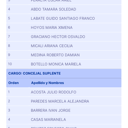
PERALTA OSCAR ARIEL
4
ABDO TAMARA SOLEDAD
5
LABATE GUIDO SANTIAGO FRANCO
6
HOYOS MARIA XIMENA
7
GRACIANO HECTOR OSVALDO
8
MICALI ARIANA CECILIA
9
MEDINA ROBERTO DAMIAN
10
BOTELLO MONICA MARIELA
CARGO: CONCEJAL SUPLENTE
Orden
Apellido y Nombres
1
ACOSTA JULIO RODOLFO
2
PAREDES MARCELA ALEJANDRA
3
BARRERA IVAN JORGE
4
CASAS MARIANELA