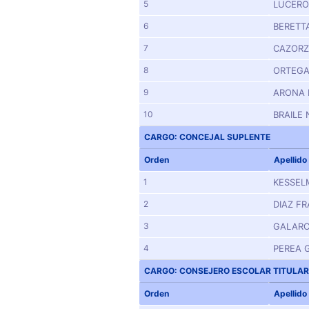
5
LUCERO
6
BERETT
7
CAZORZ
8
ORTEGA
9
ARONA 
10
BRAILE
CARGO: CONCEJAL SUPLENTE
Orden
Apellido
1
KESSEL
2
DIAZ F
3
GALARC
4
PEREA 
CARGO: CONSEJERO ESCOLAR TITULAR
Orden
Apellido