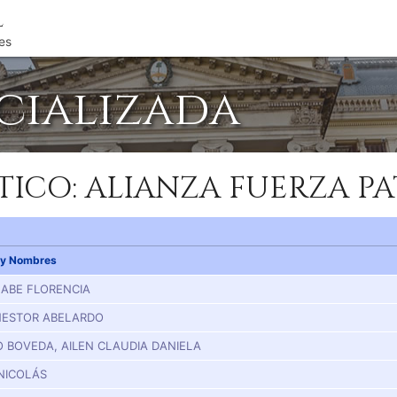
l
es
icializada
TICO: ALIANZA FUERZA PA
 y Nombres
ABE FLORENCIA
NESTOR ABELARDO
 BOVEDA, AILEN CLAUDIA DANIELA
 NICOLÁS