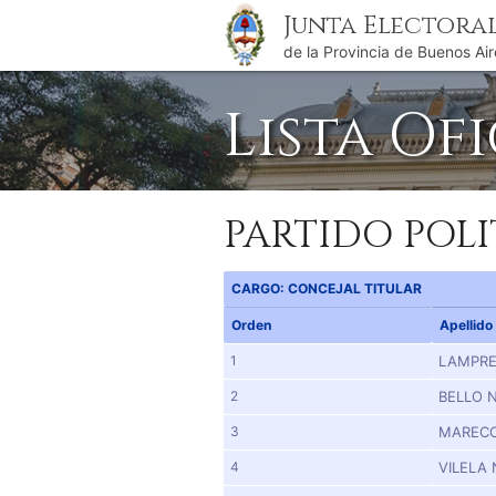
Junta Electora
de la Provincia de Buenos Air
Lista Of
PARTIDO POLI
CARGO: CONCEJAL TITULAR
Orden
Apellido
1
LAMPRE
2
BELLO 
3
MARECO
4
VILELA