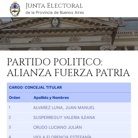
Junta Electoral
de la Provincia de Buenos Aires
PARTIDO POLITICO:
ALIANZA FUERZA PATRIA
CARGO: CONCEJAL TITULAR
Orden
Apellido y Nombres
1
ALVAREZ LUNA, JUAN MANUEL
2
SUSPERREGUY VALERIA ILEANA
3
CRUDO LUCIANO JULIÁN
4
VIOLA FLORENCIA ESTEFANÍA