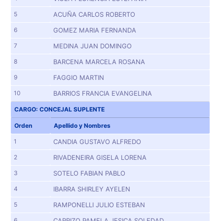
5
ACUÑA CARLOS ROBERTO
6
GOMEZ MARIA FERNANDA
7
MEDINA JUAN DOMINGO
8
BARCENA MARCELA ROSANA
9
FAGGIO MARTIN
10
BARRIOS FRANCIA EVANGELINA
CARGO: CONCEJAL SUPLENTE
Orden
Apellido y Nombres
1
CANDIA GUSTAVO ALFREDO
2
RIVADENEIRA GISELA LORENA
3
SOTELO FABIAN PABLO
4
IBARRA SHIRLEY AYELEN
5
RAMPONELLI JULIO ESTEBAN
6
CARRIZO PAMELA JESICA SOLEDAD