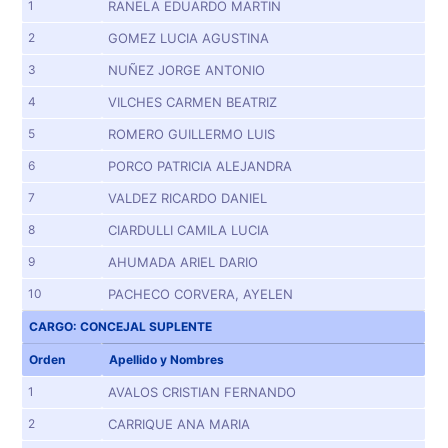
1
RANELA EDUARDO MARTIN
2
GOMEZ LUCIA AGUSTINA
3
NUÑEZ JORGE ANTONIO
4
VILCHES CARMEN BEATRIZ
5
ROMERO GUILLERMO LUIS
6
PORCO PATRICIA ALEJANDRA
7
VALDEZ RICARDO DANIEL
8
CIARDULLI CAMILA LUCIA
9
AHUMADA ARIEL DARIO
10
PACHECO CORVERA, AYELEN
CARGO: CONCEJAL SUPLENTE
Orden
Apellido y Nombres
1
AVALOS CRISTIAN FERNANDO
2
CARRIQUE ANA MARIA